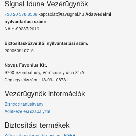
Signal Iduna Vezérügynök
+36 20 378 8586
kapcsolat@tavsignal.hu
Adatvédelmi
nyilvántartási szám:
NAIH-99237/2016
Biztosításközvetítői nyilvántartási szám:
209060910715
Novus Favonius Kft.
9700 Szombathely, Vörösmarty utca 31/A
Cégjegyzékszám : 18-09-108781
Vezérügynök információk
Bisnode tanúsítvány
Adatkezelési szabályzat
Biztosítási termékek
Kötelező gépjármű biztosítás - KGFB