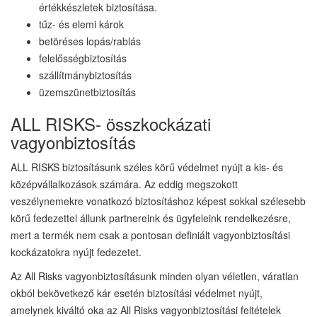
értékkészletek biztosítása.
tűz- és elemi károk
betöréses lopás/rablás
felelősségbiztosítás
szállítmánybiztosítás
üzemszünetbiztosítás
ALL RISKS- összkockázati
vagyonbiztosítás
ALL RISKS biztosításunk széles körű védelmet nyújt a kis- és
középvállalkozások számára. Az eddig megszokott
veszélynemekre vonatkozó biztosításhoz képest sokkal szélesebb
körű fedezettel állunk partnereink és ügyfeleink rendelkezésre,
mert a termék nem csak a pontosan definiált vagyonbiztosítási
kockázatokra nyújt fedezetet.
Az All Risks vagyonbiztosításunk minden olyan véletlen, váratlan
okból bekövetkező kár esetén biztosítási védelmet nyújt,
amelynek kiváltó oka az All Risks vagyonbiztosítási feltételek