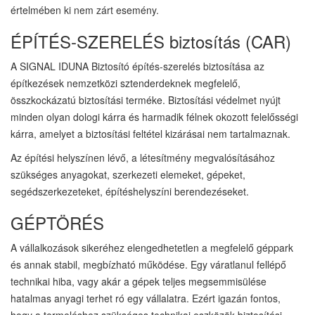
értelmében ki nem zárt esemény.
ÉPÍTÉS-SZERELÉS biztosítás (CAR)
A SIGNAL IDUNA Biztosító építés-szerelés biztosítása az
építkezések nemzetközi sztenderdeknek megfelelő,
összkockázatú biztosítási terméke. Biztosítási védelmet nyújt
minden olyan dologi kárra és harmadik félnek okozott felelősségi
kárra, amelyet a biztosítási feltétel kizárásai nem tartalmaznak.
Az építési helyszínen lévő, a létesítmény megvalósításához
szükséges anyagokat, szerkezeti elemeket, gépeket,
segédszerkezeteket, építéshelyszíni berendezéseket.
GÉPTÖRÉS
A vállalkozások sikeréhez elengedhetetlen a megfelelő géppark
és annak stabil, megbízható működése. Egy váratlanul fellépő
technikai hiba, vagy akár a gépek teljes megsemmisülése
hatalmas anyagi terhet ró egy vállalatra. Ezért igazán fontos,