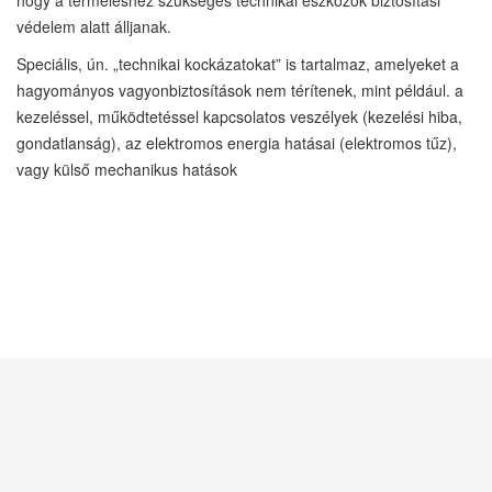
hogy a termeléshez szükséges technikai eszközök biztosítási
védelem alatt álljanak.
Speciális, ún. „technikai kockázatokat” is tartalmaz, amelyeket a
hagyományos vagyonbiztosítások nem térítenek, mint például. a
kezeléssel, működtetéssel kapcsolatos veszélyek (kezelési hiba,
gondatlanság), az elektromos energia hatásai (elektromos tűz),
vagy külső mechanikus hatások