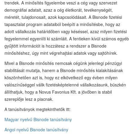
trendek. A minősítés figyelembe veszi a cég vagy szervezet
demográfiai adatait, azaz a cég életkorát, tevékenységét,
méretét, tulajdonosait, azok kapcsolódásait. A Bisnode fizetési
tapasztalat program adataiból beépíti a minősítésbe, hogy az
adott vállalkozás határidőben vagy késéssel, azaz milyen fizetési
fegyelemmel egyenlíti ki számláit. A fentieken kívül számos egyéb
gyűjtött információt is hozzátesz a rendszer a Bisnode
minősítéshez, úgy mint végrehajtási adatok vagy sajtóhírek.
Mivel a Bisnode minősítés nemcsak cégünk jelenlegi pénzügyi
stabilitását mutatja, hanem a Bisnode minősítés kialakításának
köszönhetően azt is, hogy ez elkövetkező egy évben milyen
valószínűséggel válik fizetésképtelenné vállalkozásunk, büszkén
állíthatjuk, hogy a Novus Favonius Kft. a jövőben is stabil
szereplője lesz a piacnak.
A tanúsítványok megtekinthetők itt:
Magyar nyelvű Bisnode tanúsítvány
Angol nyelvű Bisnode tanúsítvány