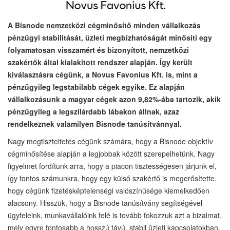
A Bisnode nemzetközi cégminősítő minden vállalkozás
pénzügyi stabilitását, üzleti megbízhatóságát minősíti egy
folyamatosan visszamért és bizonyított, nemzetközi
szakértők által kialakított rendszer alapján. Így került
kiválasztásra cégünk, a Novus Favonius Kft. is, mint a
pénzügyileg legstabilabb cégek egyike. Ez alapján
vállalkozásunk a magyar cégek azon 9,82%-ába tartozik, akik
pénzügyileg a legszilárdabb lábakon állnak, azaz
rendelkeznek valamilyen Bisnode tanúsítvánnyal.
Nagy megtiszteltetés cégünk számára, hogy a Bisnode objektív
cégminősítése alapján a legjobbak között szerepelhetünk. Nagy
figyelmet fordítunk arra, hogy a piacon tisztességesen járjunk el,
így fontos számunkra, hogy egy külső szakértő is megerősítette,
hogy cégünk fizetésképtelenségi valószínűsége kiemelkedően
alacsony. Hisszük, hogy a Bisnode tanúsítvány segítségével
ügyfeleink, munkavállalóink felé is tovább fokozzuk azt a bizalmat,
mely egyre fontosabb a hosszú távú, stabil üzleti kapcsolatokban.