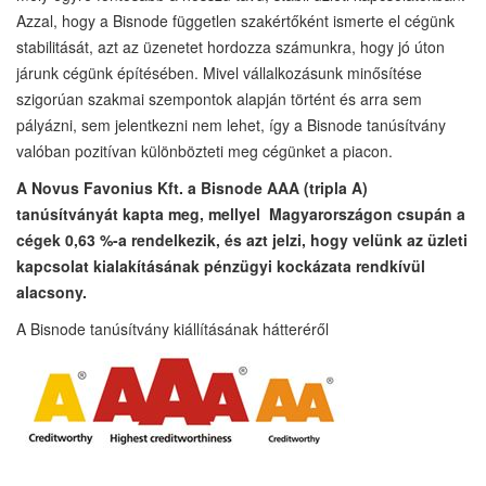
Azzal, hogy a Bisnode független szakértőként ismerte el cégünk
stabilitását, azt az üzenetet hordozza számunkra, hogy jó úton
járunk cégünk építésében. Mivel vállalkozásunk minősítése
szigorúan szakmai szempontok alapján történt és arra sem
pályázni, sem jelentkezni nem lehet, így a Bisnode tanúsítvány
valóban pozitívan különbözteti meg cégünket a piacon.
A Novus Favonius Kft. a Bisnode AAA (tripla A)
tanúsítványát kapta meg, mellyel Magyarországon csupán a
cégek 0,63 %-a rendelkezik, és azt jelzi, hogy velünk az üzleti
kapcsolat kialakításának pénzügyi kockázata rendkívül
alacsony.
A Bisnode tanúsítvány kiállításának hátteréről