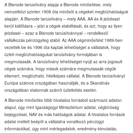
A Bisnode tanúsítvány alapja a Bisnode minősítése, mely
nemzetközi szinten 1908 óta minősíti a cégeket megbízhatóságuk
alapján. A Bisnode tanúsítvány – mely AAA, AA és A jelzéssel
kerül kiállításra – jelzi a cégek stabilitását, és azt, hogy az ilyen
jelzéssel – azaz a Bisnode tanúsítvánnyal – rendelkező
vállalkozás pénzügyileg stabil. Az AAA cégminősítést 1989-ben
vezették be és 1996 óta kaptak lehetőséget a vállalatok, hogy
üzleti megbízhatóságukat tanúsítvány formájában is
megmutassák. A tanúsítvány lehetőséget nyújt az arra jogosult
cégek számára, hogy mások számára megmutassák cégük
elismert, megbízható, hitelképes vállalat. A Bisnode tanúsítványt
Európa számos országában használják, és a Skandináv
országokban etalonnak számít üzletkötés esetén.
A Bisnode minősítés több hivatalos forrásból származó adaton
alapul, úgy mint Igazságügyi Minisztérium adatai, cégbíróság
bejegyzései, NAV és más hatóságok adatai. A hivatalos források
adatai mellett beépíti a vállalatra vonatkozó pénzügyi
információkat, úgy mint mérlegadatok, eredmény-kimutatás,